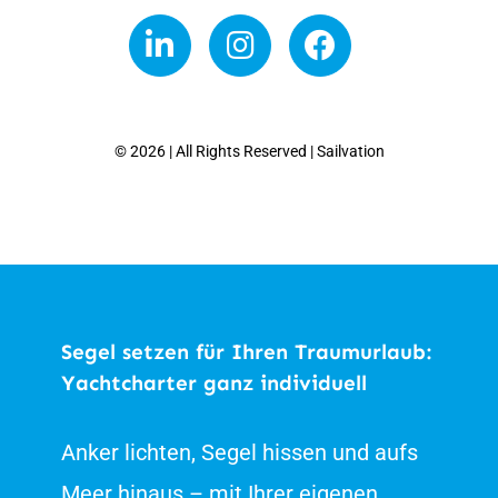
dass
du
ein
Mensch
© 2026 | All Rights Reserved | Sailvation
bist.
Segel setzen für Ihren Traumurlaub:
Yachtcharter ganz individuell
Anker lichten, Segel hissen und aufs
Meer hinaus – mit Ihrer eigenen