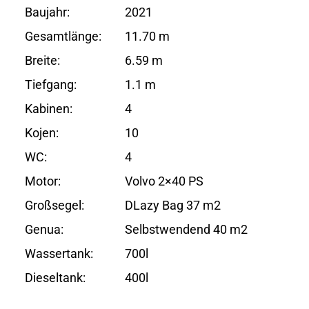
Baujahr:
2021
Gesamtlänge:
11.70 m
Breite:
6.59 m
Tiefgang:
1.1 m
Kabinen:
4
Kojen:
10
WC:
4
Motor:
Volvo 2×40 PS
Großsegel:
DLazy Bag 37 m2
Genua:
Selbstwendend 40 m2
Wassertank:
700l
Dieseltank:
400l