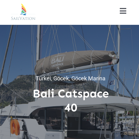
Zum
Toggl
Inhalt
Navig
springen
Home
Über Uns
Yachtcharter
Türkei, Göcek, Göcek Marina
Bali Catspace
FAQ
40
Kontakt
News