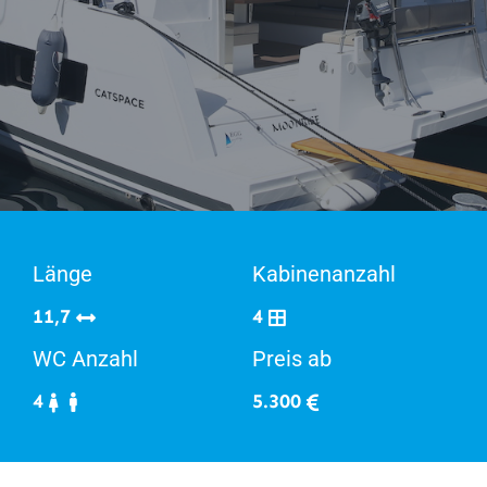
Länge
Kabinenanzahl
11,7
4
WC Anzahl
Preis ab
4
5.300