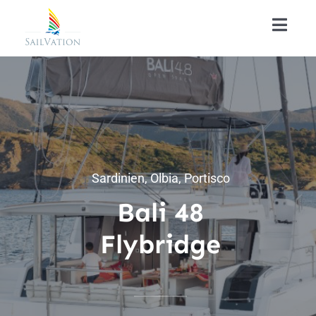
Zum
Toggl
Inhalt
Navig
springen
Home
Über Uns
Yachtcharter
Sardinien, Olbia, Portisco
Bali 48
FAQ
Flybridge
Kontakt
News