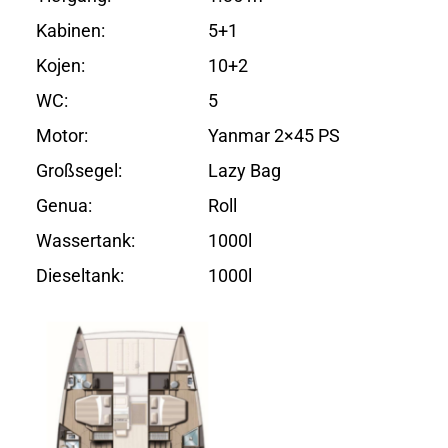
Kabinen:
5+1
Kojen:
10+2
WC:
5
Motor:
Yanmar 2×45 PS
Großsegel:
Lazy Bag
Genua:
Roll
Wassertank:
1000l
Dieseltank:
1000l