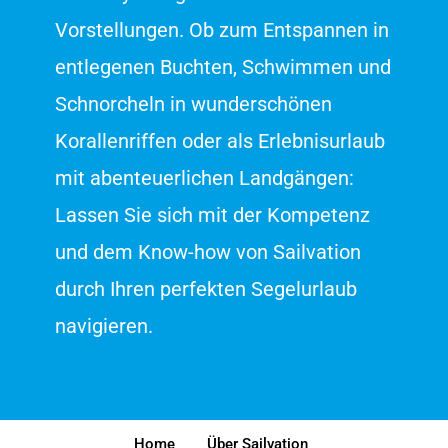
Vorstellungen. Ob zum Entspannen in
entlegenen Buchten, Schwimmen und
Schnorcheln in wunderschönen
Korallenriffen oder als Erlebnisurlaub
mit abenteuerlichen Landgängen:
Lassen Sie sich mit der Kompetenz
und dem Know-how von Sailvation
durch Ihren perfekten Segelurlaub
navigieren.
Customer reviews and experiences for
Sailvation
EXCELLENT
96%
Recommended on
ProvenExpert.com
4.99 / 5.00
Home
Über Sailvation