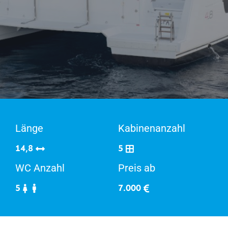
Länge
Kabinenanzahl
14,8
5
WC Anzahl
Preis ab
5
7.000